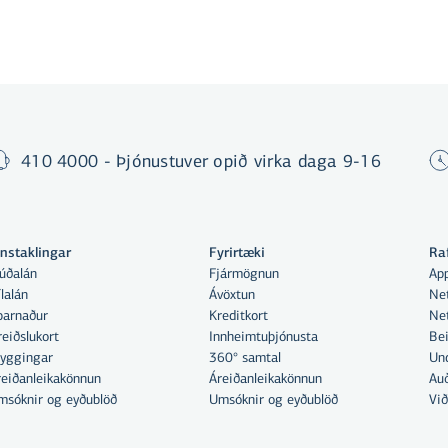
410 4000 - Þjónustuver opið virka daga 9-16
instaklingar
Fyrirtæki
Ra
búðalán
Fjármögnun
Ap
lalán
Ávöxtun
Net
parnaður
Kreditkort
Net
eiðslukort
Innheimtuþjónusta
Bei
ryggingar
360° samtal
Und
reiðanleikakönnun
Áreiðanleikakönnun
Auð
msóknir og eyðublöð
Umsóknir og eyðublöð
Við