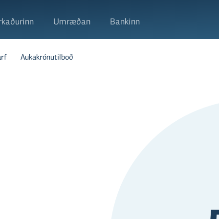
kaðurinn
Umræðan
Bankinn
rf
Aukakrónutilboð