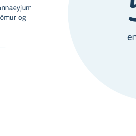
mannaeyjum
 dömur og
en