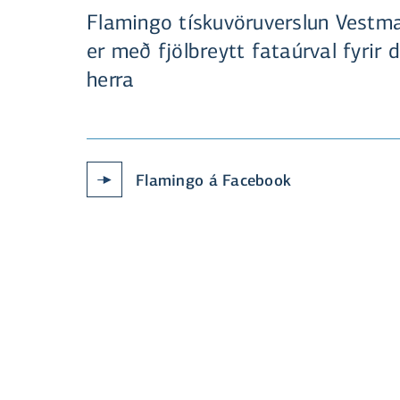
Flamingo tískuvöruverslun Vest
er með fjölbreytt fataúrval fyrir
herra
Flamingo á Facebook