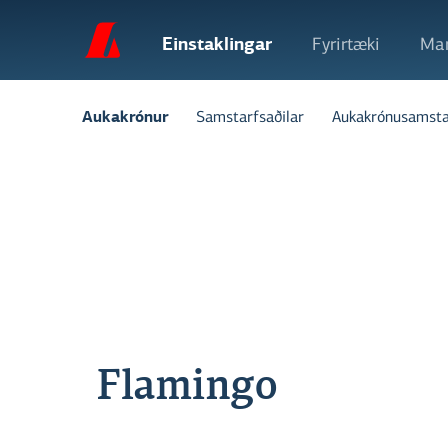
Einstaklingar
Fyrirtæki
Mar
Samstarfsaðilar
Aukakrónusamsta
Aukakrónur
Flamingo