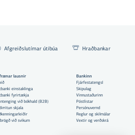
Afgreiðslutímar útibúa
Hraðbankar
frænar lausnir
Bankinn
pið
Fjárfestatengsl
banki einstaklinga
Skipulag
banki fyrirtækja
Vinnustaðurinn
ntenging við bókhald (B2B)
Póstlistar
irritun skjala
Persónuvernd
kenningarleiðir
Reglur og skilmálar
brögð við svikum
Vextir og verðskrá