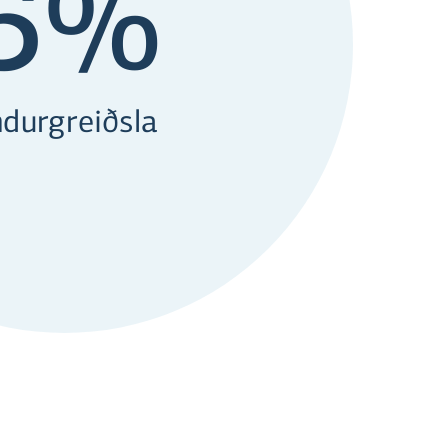
5
%
durgreiðsla