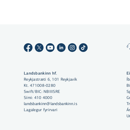
Með því að smella á „Leyfa allar“
samþykkir þú notkun á vefkökum
til þess að auka virkni vefsins,
greina vefnotkun og aðstoða við
markaðssetningu.
Nánar um vefkökur
Landsbankinn hf.
E
Reykjastræti 6, 101 Reykjavík
Í
Velja vefkökur
Kt. 471008-0280
Bí
Swift/BIC: NBIIISRE
S
Sími:
410 4000
Gr
Leyfa allar
landsbankinn@landsbankinn.is
T
Lagalegur fyrirvari
Á
U