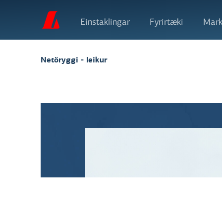
Einstaklingar
Fyrirtæki
Mark
Netöryggi - leikur