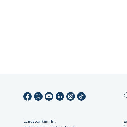
netbanka og appi, stofna reikning og 
Gerast viðskiptavinur
Með því að smella á „Leyfa allar“
samþykkir þú notkun á vefkökum
til þess að auka virkni vefsins,
greina vefnotkun og aðstoða við
markaðssetningu.
Nánar um vefkökur
Landsbankinn hf.
E