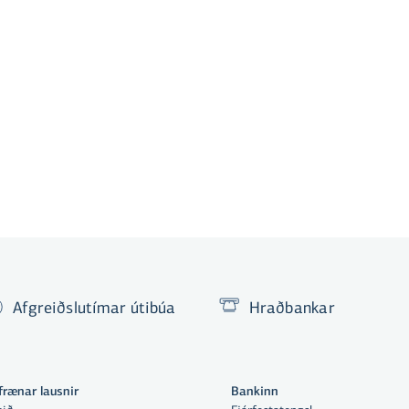
Afgreiðslutímar útibúa
Hraðbankar
frænar lausnir
Bankinn