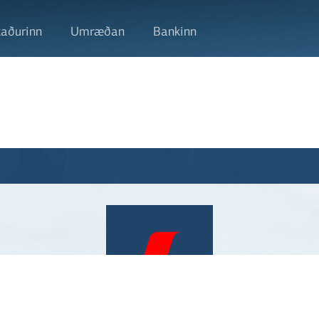
aðurinn
Umræðan
Bankinn