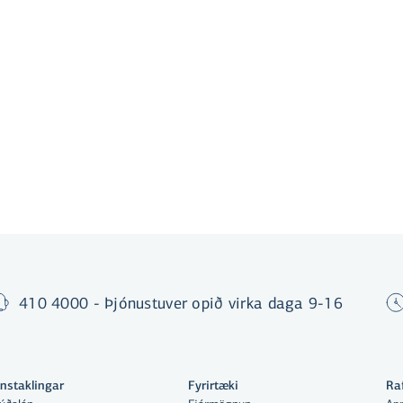
fá kort.
410 4000 - Þjónustuver opið virka daga 9-16
instaklingar
Fyrirtæki
Ra