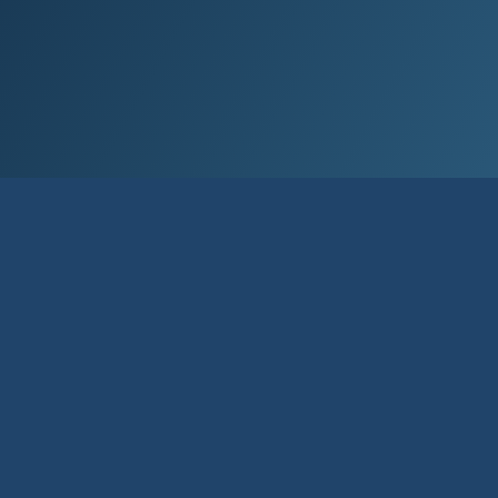
Við höf­um skýra stefnu um sölu eigna.
Markmið henn­ar er að tryggja vand­aða
stjórn­ar­hætti um sölu eigna og tak­marka
þá rekstr­aráhættu og orð­sporsáhættu
sem slík sala get­ur fal­ið í sér.