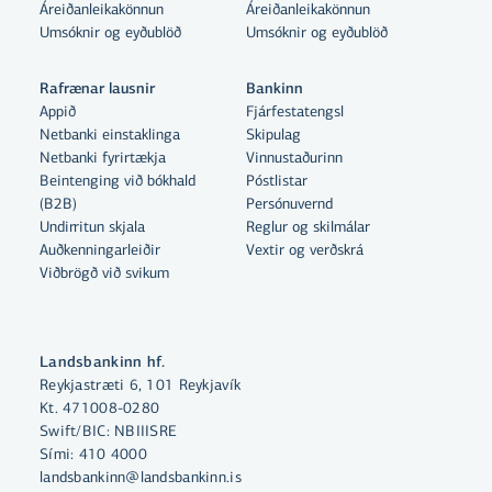
Áreiðanleikakönnun
Áreiðanleikakönnun
Umsóknir og eyðublöð
Umsóknir og eyðublöð
Tegund:
Keahótel ehf
Rafrænar lausnir
Bankinn
Sumarhúsalóðir
Appið
Fjárfestatengsl
Netbanki einstaklinga
Skipulag
Netbanki fyrirtækja
Vinnustaðurinn
Í sölumeðferð hjá:
Hótelrekstur 10 hótela: Hótel
Beintenging við bókhald
Póstlistar
Með því að smella á „Leyfa allar“
Borg, Apótek hótel, Reykjavík
(B2B)
Persónuvernd
Árborgir
samþykkir þú notkun á vefkökum
Undirritun skjala
Reglur og skilmálar
Lights, Sand hótel, Skuggi hótel,
til þess að auka virkni vefsins,
Auðkenningarleiðir
Vextir og verðskrá
Strorm hótel, Hótel Katla, Hótel
Viðbrögð við svikum
greina vefnotkun og aðstoða við
Lögmenn Suðurlandi
Kea, Sigló hótel og Hótel
markaðssetningu.
Grímsborgir.
Nánar um vefkökur
Landsbankinn hf.
Eignarhluti: 35% í eigu Hamla
Reykjastræti 6, 101 Reykjavík
Velja vefkökur
fyrirtækja ehf.
Kt. 471008-0280
Swift/BIC: NBIIISRE
Aðrir eigendur: Prime Hotels ehf
Sími:
410 4000
Leyfa allar
65%.
landsbankinn@landsbankinn.is