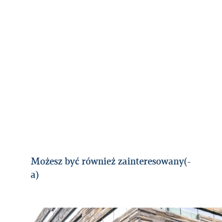
Landsbankinn już przez wiele lat wychodzi
naprzeciw polskojęzycznym klientom,
oferując między innymi język interfejsu w
bankowości elektronicznej, a następnie w
aplikacji bankowej Landsbankaappið.
Zewnętrzna strona banku korzysta ze
specjalnej domeny poświęconej językowi
polskiemu –
landsbankinn.pl
, a ponadto
organizujemy spotkania informacyjne w
języku polskim z polskojęzycznymi
pracownikami banku.
Możesz być również zainteresowany(-
a)