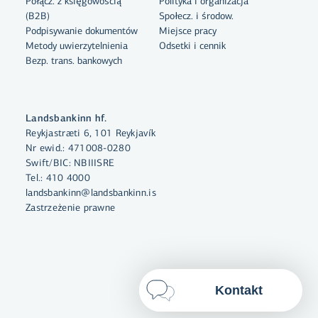
Połącz. z księgowością
Polityka i organizacja
Klikając „Zezwalam na
(B2B)
Społecz. i środow.
wszystkie“, wyrażasz zgodę na
Podpisywanie dokumentów
Miejsce pracy
używanie plików cookie w celu
Metody uwierzytelnienia
Odsetki i cennik
Bezp. trans. bankowych
zwiększenia funkcjonalności
serwisu internetowego, analizy
zachowań użytkowników oraz do
celów marketingowych.
Landsbankinn hf.
Reykjastræti 6, 101 Reykjavík
Więcej o plikach cookies
Nr ewid.: 471008-0280
Swift/BIC: NBIIISRE
Wybierz pliki cookie
Tel.:
410 4000
landsbankinn@landsbankinn.is
Zastrzeżenie prawne
Zezwól na wszystkie
Kontakt