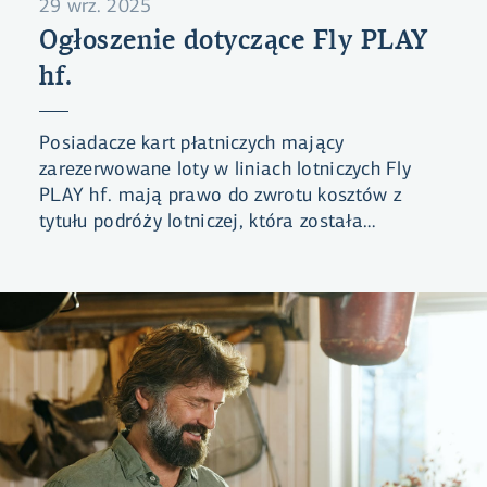
29 wrz. 2025
Ogłoszenie dotyczące Fly PLAY
hf.
Posiadacze kart płatniczych mający
zarezerwowane loty w liniach lotniczych Fly
PLAY hf. mają prawo do zwrotu kosztów z
tytułu podróży lotniczej, która została
odwołana. W tym celu należy złożyć
reklamację na landsbankinn.is.