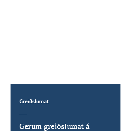
Hvaða vaxtakjör standa mér til
boða ef ég festi vexti?
Get ég veðflutt íbúðalánið mitt?
Greiðslumat
Gerum greiðslumat á