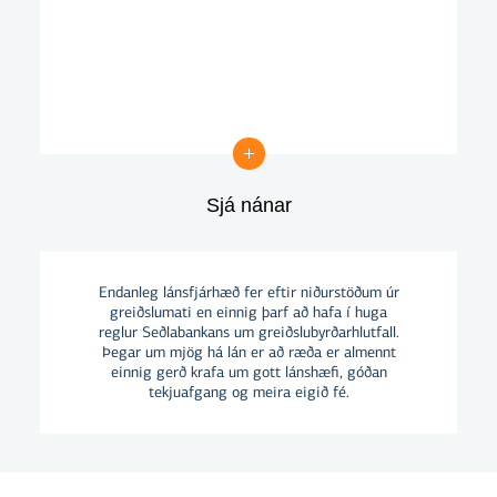
Sjá nánar
Sjá nánar
Endanleg lánsfjárhæð fer eftir niðurstöðum úr
greiðslumati en einnig þarf að hafa í huga
reglur Seðlabankans um greiðslubyrðarhlutfall.
Þegar um mjög há lán er að ræða er almennt
einnig gerð krafa um gott lánshæfi, góðan
tekjuafgang og meira eigið fé.