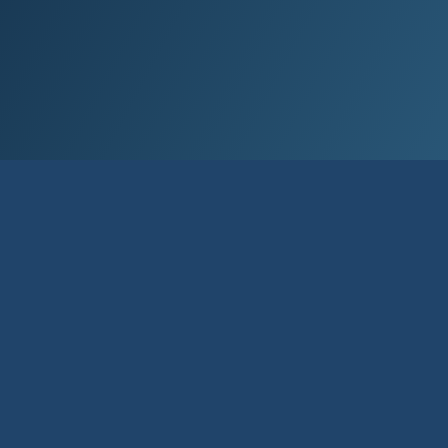
Við lán­um allt að 80% af kaup­verði íbúð­
ar og allt að 90% til fyrstu kaupa.