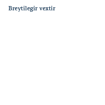
Breytilegir vextir
Grunnvextir
Fast álag
Heildar
Lánshlutfall
Stýrivextir
allt að 80%
2,50%
%interest
SÍ
til 90*%
*85% og 90% veðhlutfall er fyrir fyrstu kaup.