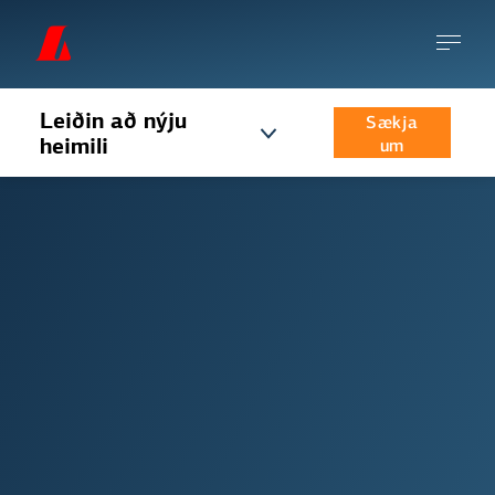
Leiðin að nýju
Sækja
heimili
um