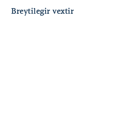
Breytilegir vextir
Grunnvextir
Fast álag
Heildar
Lánshlutfall
Stýrivextir
allt að 80%
2,50%
%interest
SÍ
til 90*%
*85% og 90% veðhlutfall er fyrir fyrstu kaup.