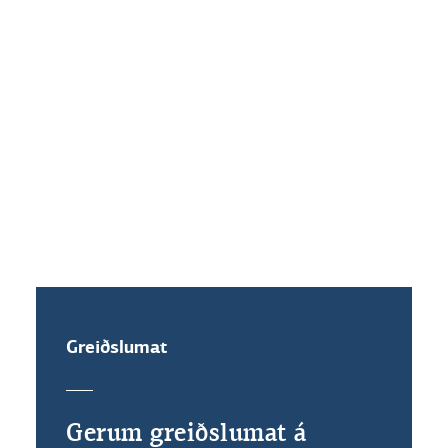
Hvaða vaxtakjör standa mér til
boða ef ég festi vexti?
Get ég veðflutt íbúðalánið mitt?
Greiðslumat
Gerum greiðslumat á