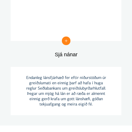
Sjá nánar
Sjá nánar
Endanleg lánsfjárhæð fer eftir niðurstöðum úr
greiðslumati en einnig þarf að hafa í huga
reglur Seðlabankans um greiðslubyrðarhlutfall.
Þegar um mjög há lán er að ræða er almennt
einnig gerð krafa um gott lánshæfi, góðan
tekjuafgang og meira eigið fé.