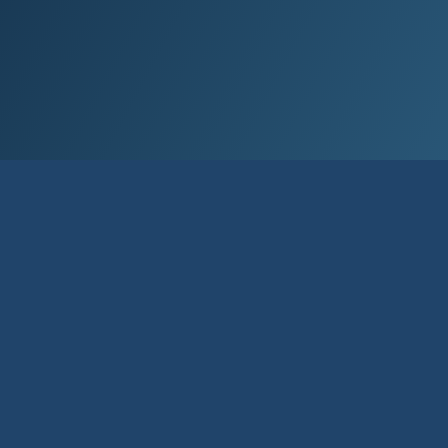
Við lán­um allt að 80% af kaup­verði íbúð­
ar og allt að 90% til fyrstu kaupa.