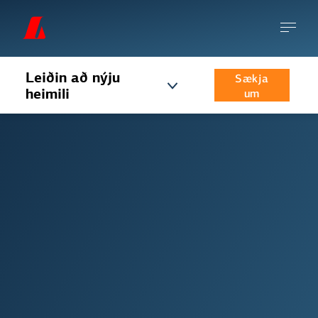
Leiðin að nýju
Sækja
heimili
um