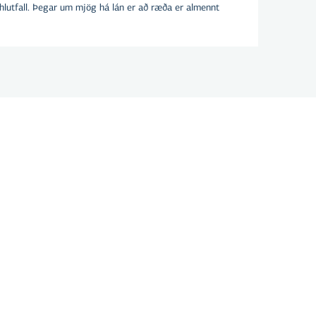
hlutfall. Þegar um mjög há lán er að ræða er almennt
anda af breytilegum grunnvöxtum, sem eru
eðlabankans á hverjum tíma, og föstu
ytt. Vaxtagreiðslur geta þannig hækkað eða
na stýrivextir sveiflast.