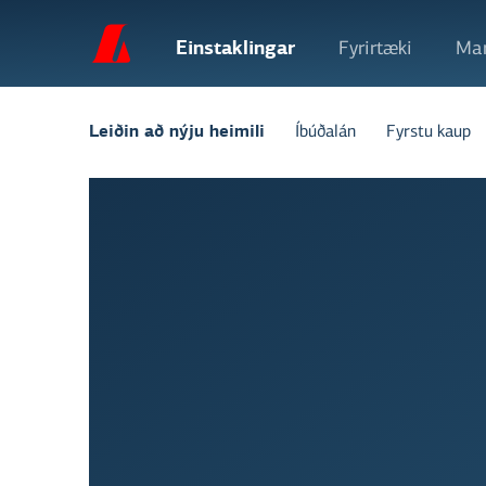
Einstaklingar
Fyrirtæki
Mar
Íbúðalán
Fyrstu kaup
Leiðin að nýju heimili