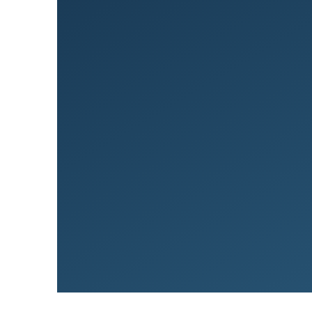
Við lán­um allt að 80% af kaup
90% til fyrstu kaupa.
Greiðslumat
Sækja um íbúðalán