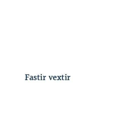
föstum vöxtum
Fastir vextir
Lánshlutfall allt að 55%