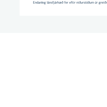
Endanleg lánsfjárhæð fer eftir niðurstöðum úr greið
Hver er munur
breytilegum o