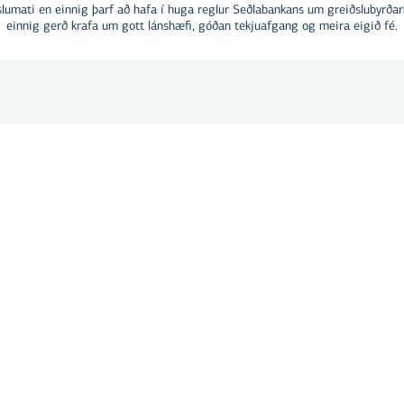
slumati en einnig þarf að hafa í huga reglur Seðlabankans um greiðslubyrðar
einnig gerð krafa um gott lánshæfi, góðan tekjuafgang og meira eigið fé.
inn á
Breytilegir vextir
samanst
þeir sömu og stýrivextir S
vaxtaálagi sem helst óbre
g
lækkað eftir því í hvora átti