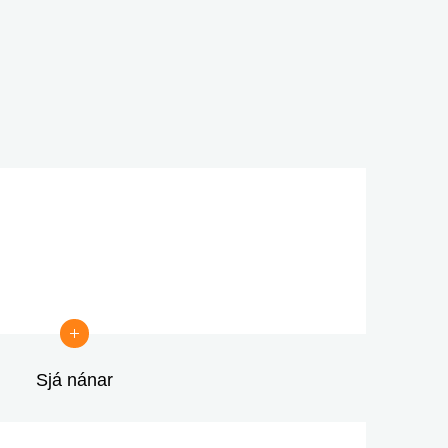
Fyrstu fasteignakaup - verðtrygging 
og engin lántökugjöld
Sjá nánar