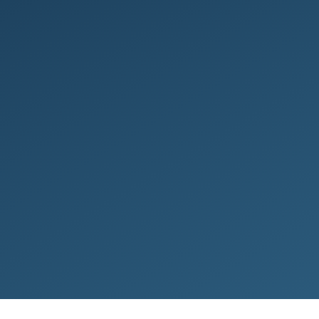
­verði íbúð­ar og allt að