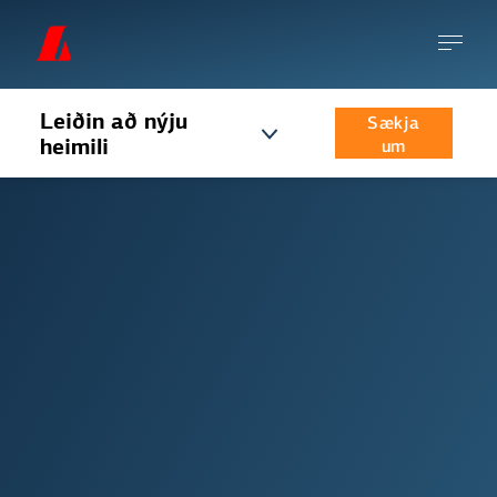
Leiðin að nýju
Sækja
heimili
um