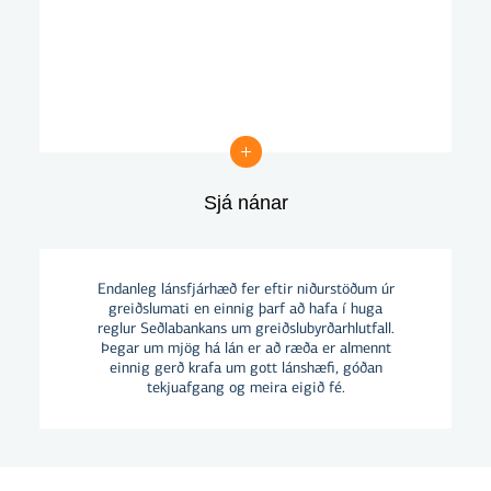
Sjá nánar
Sjá nánar
Endanleg lánsfjárhæð fer eftir niðurstöðum úr
greiðslumati en einnig þarf að hafa í huga
reglur Seðlabankans um greiðslubyrðarhlutfall.
Þegar um mjög há lán er að ræða er almennt
einnig gerð krafa um gott lánshæfi, góðan
tekjuafgang og meira eigið fé.