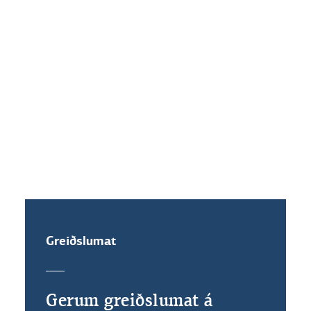
Hvaða vaxtakjör standa mér til
boða ef ég festi vexti?
Get ég veðflutt íbúðalánið mitt?
Greiðslumat
Gerum greiðslumat á