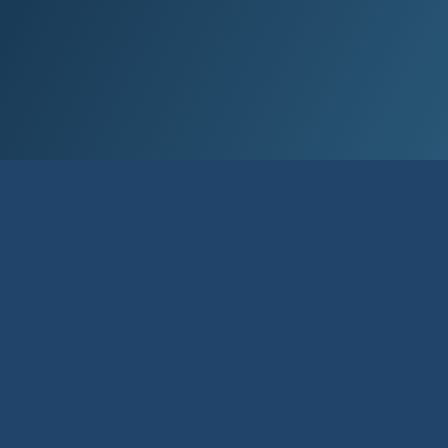
Við lán­um allt að 80% af kaup­verði íbúð­
ar og allt að 90% til fyrstu kaupa.