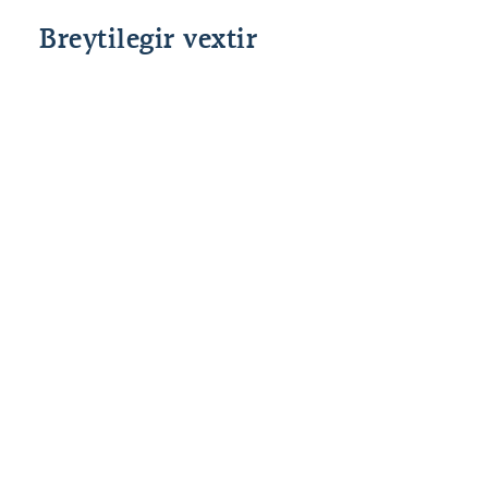
Breytilegir vextir
Grunnvextir
Fast álag
Heildar
Lánshlutfall
Stýrivextir
allt að 80%
2,50%
%interest
SÍ
til 90*%
*85% og 90% veðhlutfall er fyrir fyrstu kaup.