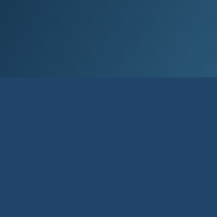
Við lán­um allt að 80% af kaup­verði íbúð­
ar og allt að 90% til fyrstu kaupa.