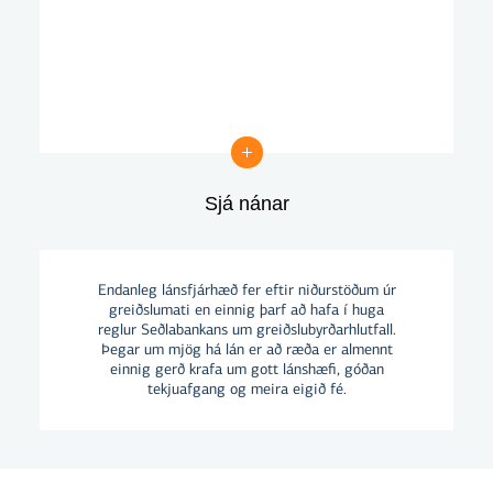
Sjá nánar
Sjá nánar
Endanleg lánsfjárhæð fer eftir niðurstöðum úr
greiðslumati en einnig þarf að hafa í huga
reglur Seðlabankans um greiðslubyrðarhlutfall.
Þegar um mjög há lán er að ræða er almennt
einnig gerð krafa um gott lánshæfi, góðan
tekjuafgang og meira eigið fé.