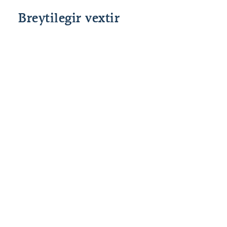
Breytilegir vextir
Grunnvextir
Fast álag
Heildar
Lánshlutfall
Stýrivextir
allt að 80%
2,50%
%interest
SÍ
til 90*%
*85% og 90% veðhlutfall er fyrir fyrstu kaup.