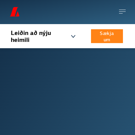
Leiðin að nýju
Sækja
heimili
um