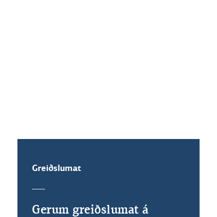
Hvaða vaxtakjör standa mér til
boða ef ég festi vexti?
Get ég veðflutt íbúðalánið mitt?
Greiðslumat
Gerum greiðslumat á