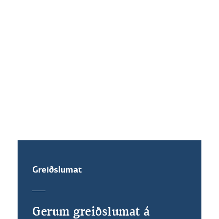
Hvaða vaxtakjör standa mér til
boða ef ég festi vexti?
Get ég veðflutt íbúðalánið mitt?
Greiðslumat
Gerum greiðslumat á