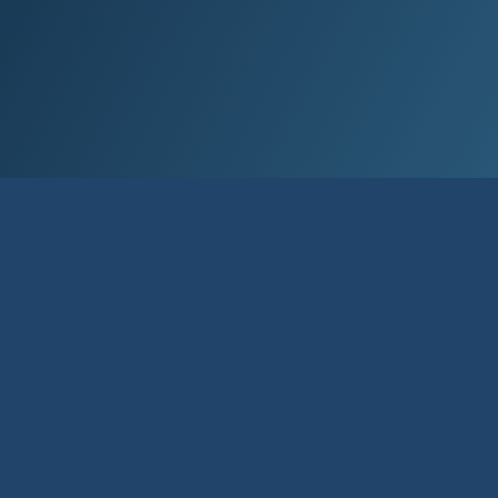
Við lán­um allt að 80% af kaup­verði íbúð­
ar og allt að 90% til fyrstu kaupa.