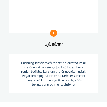
Sjá nánar
Sjá nánar
Endanleg lánsfjárhæð fer eftir niðurstöðum úr
greiðslumati en einnig þarf að hafa í huga
reglur Seðlabankans um greiðslubyrðarhlutfall.
Þegar um mjög há lán er að ræða er almennt
einnig gerð krafa um gott lánshæfi, góðan
tekjuafgang og meira eigið fé.