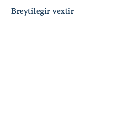
Breytilegir vextir
Grunnvextir
Fast álag
Heildar
Lánshlutfall
Stýrivextir
allt að 80%
2,50%
%interest
SÍ
til 90*%
*85% og 90% veðhlutfall er fyrir fyrstu kaup.