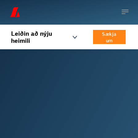
Leiðin að nýju
Sækja
heimili
um