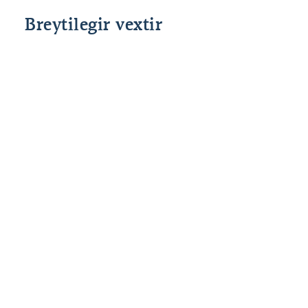
Breytilegir vextir
Grunnvextir
Fast álag
Heildar
Lánshlutfall
Stýrivextir
allt að 80%
2,50%
%interest
SÍ
til 90*%
*85% og 90% veðhlutfall er fyrir fyrstu kaup.