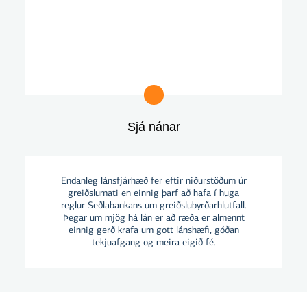
Sjá nánar
Sjá nánar
Endanleg lánsfjárhæð fer eftir niðurstöðum úr
greiðslumati en einnig þarf að hafa í huga
reglur Seðlabankans um greiðslubyrðarhlutfall.
Þegar um mjög há lán er að ræða er almennt
einnig gerð krafa um gott lánshæfi, góðan
tekjuafgang og meira eigið fé.