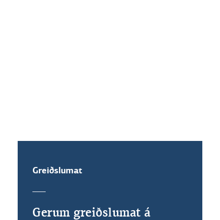
Hvaða vaxtakjör standa mér til
boða ef ég festi vexti?
Get ég veðflutt íbúðalánið mitt?
Greiðslumat
Gerum greiðslumat á