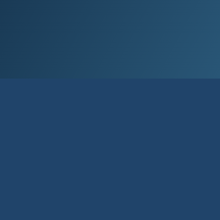
Við lán­um allt að 80% af kaup­verði íbúð­
ar og allt að 90% til fyrstu kaupa.