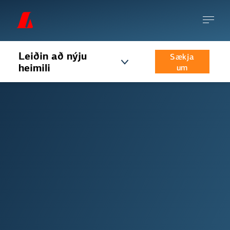
Leiðin að nýju
Sækja
heimili
um