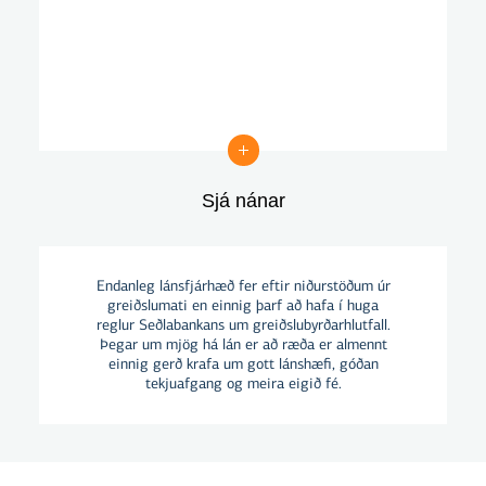
Sjá nánar
Sjá nánar
Endanleg lánsfjárhæð fer eftir niðurstöðum úr
greiðslumati en einnig þarf að hafa í huga
reglur Seðlabankans um greiðslubyrðarhlutfall.
Þegar um mjög há lán er að ræða er almennt
einnig gerð krafa um gott lánshæfi, góðan
tekjuafgang og meira eigið fé.