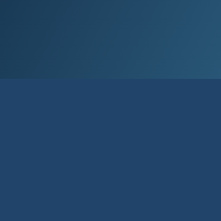
Við lán­um allt að 80% af kaup­verði íbúð­
ar og allt að 90% til fyrstu kaupa.