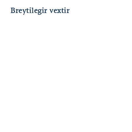
Breytilegir vextir
Grunnvextir
Fast álag
Heildar
Lánshlutfall
Stýrivextir
allt að 80%
2,50%
%interest
SÍ
til 90*%
*85% og 90% veðhlutfall er fyrir fyrstu kaup.