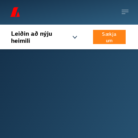
Leiðin að nýju
Sækja
heimili
um