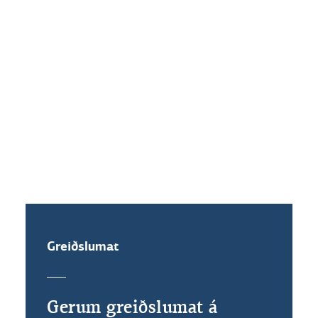
Hvaða vaxtakjör standa mér til
boða ef ég festi vexti?
Get ég veðflutt íbúðalánið mitt?
Greiðslumat
Gerum greiðslumat á