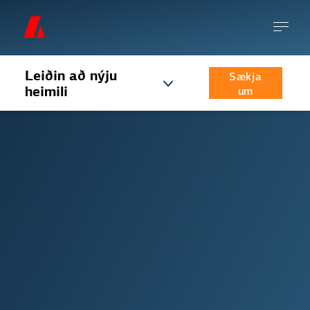
Leiðin að nýju
Sækja
heimili
um