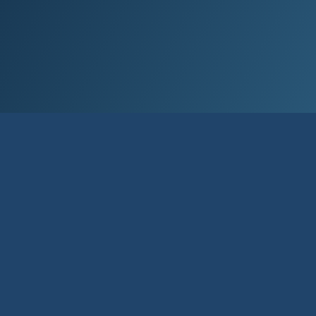
Við lán­um allt að 80% af kaup­verði íbúð­
ar og allt að 90% til fyrstu kaupa.