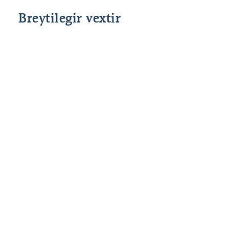
Breytilegir vextir
Grunnvextir
Fast álag
Heildar
Lánshlutfall
Stýrivextir
allt að 80%
2,50%
%interest
SÍ
til 90*%
*85% og 90% veðhlutfall er fyrir fyrstu kaup.