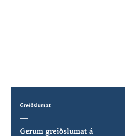
Hvaða vaxtakjör standa mér til
boða ef ég festi vexti?
Get ég veðflutt íbúðalánið mitt?
Greiðslumat
Gerum greiðslumat á