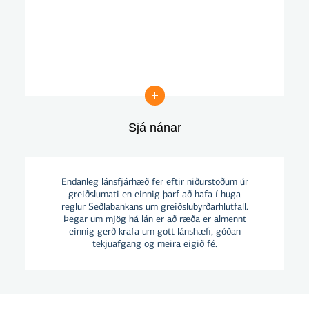
Sjá nánar
Sjá nánar
Endanleg lánsfjárhæð fer eftir niðurstöðum úr
greiðslumati en einnig þarf að hafa í huga
reglur Seðlabankans um greiðslubyrðarhlutfall.
Þegar um mjög há lán er að ræða er almennt
einnig gerð krafa um gott lánshæfi, góðan
tekjuafgang og meira eigið fé.