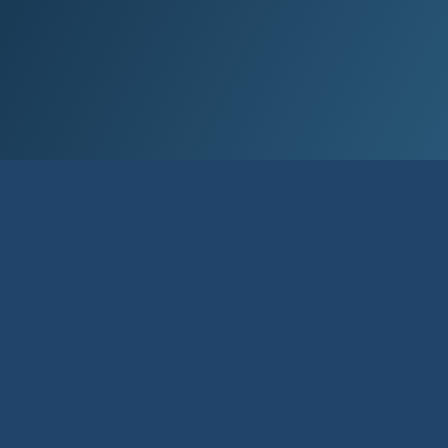
Við lán­um allt að 80% af kaup­verði íbúð­
ar og allt að 90% til fyrstu kaupa.