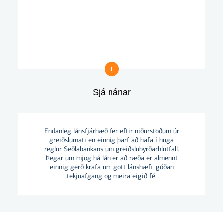
Sjá nánar
Sjá nánar
Endanleg lánsfjárhæð fer eftir niðurstöðum úr
greiðslumati en einnig þarf að hafa í huga
reglur Seðlabankans um greiðslubyrðarhlutfall.
Þegar um mjög há lán er að ræða er almennt
einnig gerð krafa um gott lánshæfi, góðan
tekjuafgang og meira eigið fé.