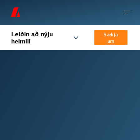
Leiðin að nýju
Sækja
heimili
um