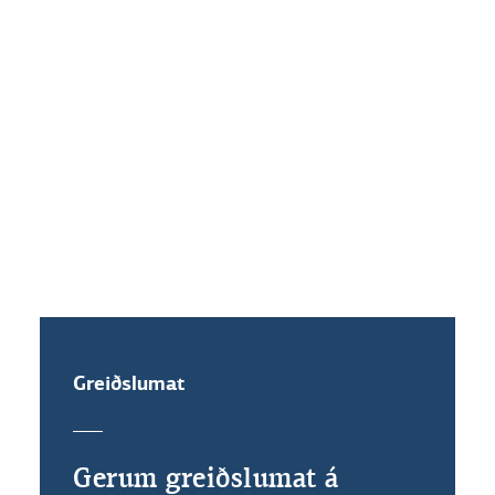
Hvaða vaxtakjör standa mér til
boða ef ég festi vexti?
Get ég veðflutt íbúðalánið mitt?
Greiðslumat
Gerum greiðslumat á