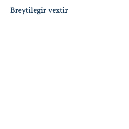
Breytilegir vextir
Grunnvextir
Fast álag
Heildar
Lánshlutfall
Stýrivextir
allt að 80%
2,50%
%interest
SÍ
til 90*%
*85% og 90% veðhlutfall er fyrir fyrstu kaup.