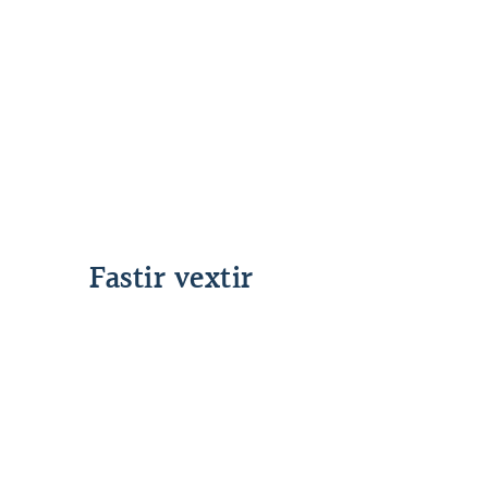
föstum vöxtum
Fastir vextir
Lánshlutfall allt að 55%