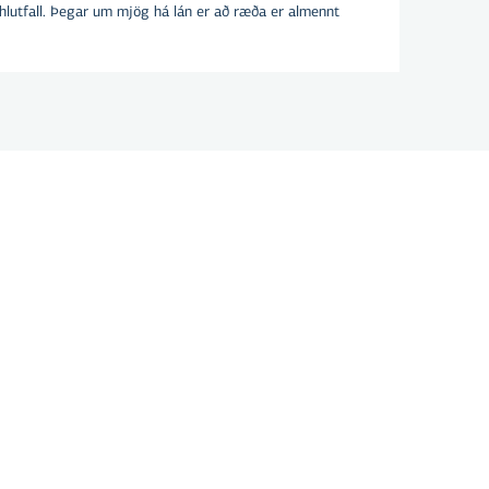
hlutfall. Þegar um mjög há lán er að ræða er almennt
anda af breytilegum grunnvöxtum, sem eru
eðlabankans á hverjum tíma, og föstu
ytt. Vaxtagreiðslur geta þannig hækkað eða
na stýrivextir sveiflast.