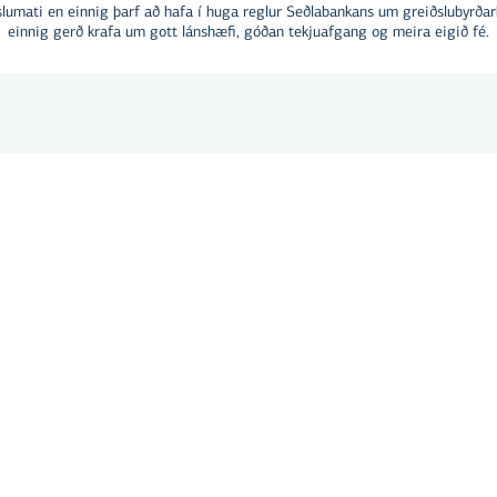
slumati en einnig þarf að hafa í huga reglur Seðlabankans um greiðslubyrðar
einnig gerð krafa um gott lánshæfi, góðan tekjuafgang og meira eigið fé.
inn á
Breytilegir vextir
samanst
þeir sömu og stýrivextir S
vaxtaálagi sem helst óbre
g
lækkað eftir því í hvora átti