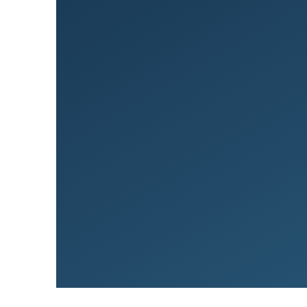
Við lán­um allt að 80% af kaup
90% til fyrstu kaupa.
Greiðslumat
Sækja um íbúðalán