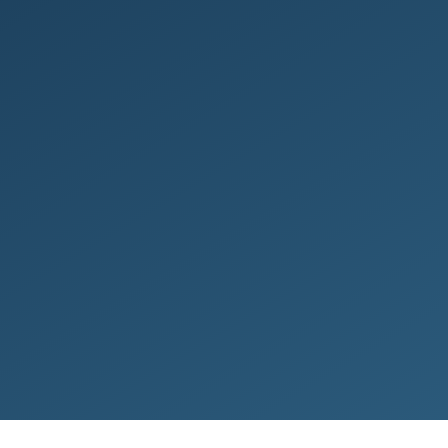
­verði íbúð­ar og allt að