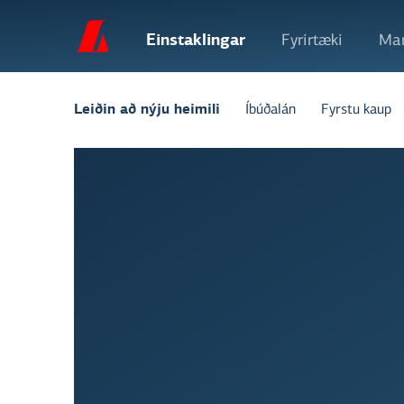
Einstaklingar
Fyrirtæki
Mar
Íbúðalán
Fyrstu kaup
Leiðin að nýju heimili