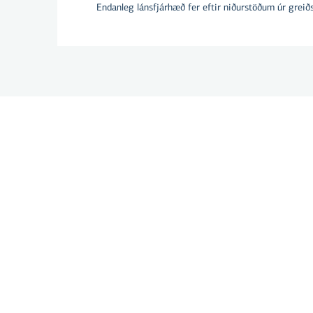
Endanleg lánsfjárhæð fer eftir niðurstöðum úr greið
Hver er munur
breytilegum o