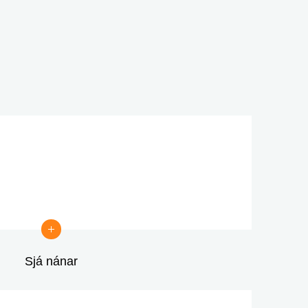
Fyrstu fasteignakaup - verðtrygging 
og engin lántökugjöld
Sjá nánar