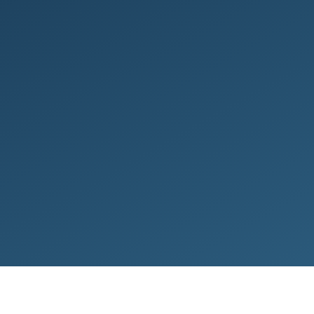
 mynd af greiðslu­getu
ú get­ur tek­ið.