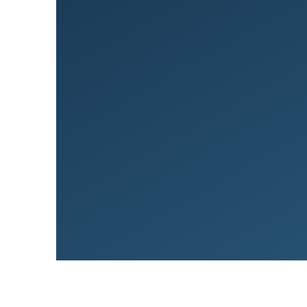
Greiðslu­mat gef­ur þér skýra
þinni og því hversu hátt lán þ
Panta tíma í ráðgjöf