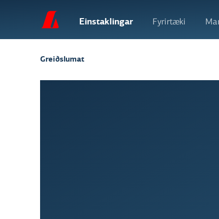
Einstaklingar
Fyrirtæki
Mar
Greiðslumat